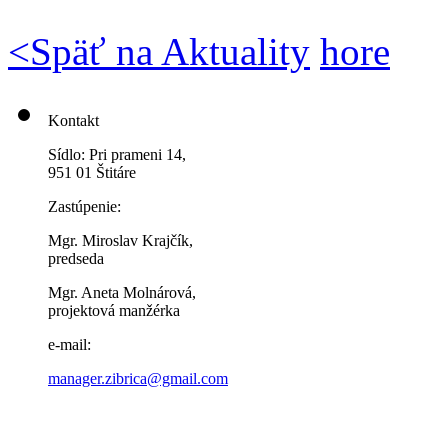
<
Späť na Aktuality
hore
Kontakt
Sídlo: Pri prameni 14,
951 01 Štitáre
Zastúpenie:
Mgr. Miroslav Krajčík,
predseda
Mgr. Aneta Molnárová,
projektová manžérka
e-mail:
manager.zibrica@gmail.com