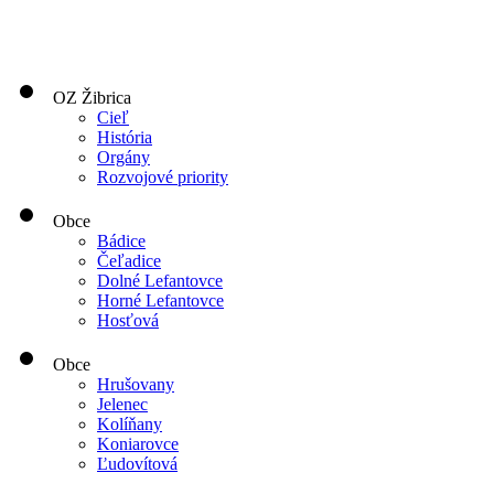
OZ Žibrica
Cieľ
História
Orgány
Rozvojové priority
Obce
Bádice
Čeľadice
Dolné Lefantovce
Horné Lefantovce
Hosťová
Obce
Hrušovany
Jelenec
Kolíňany
Koniarovce
Ľudovítová