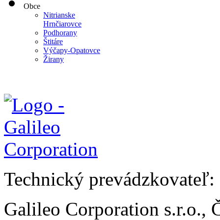
Obce
Nitrianske
Hrnčiarovce
Podhorany
Štitáre
Výčapy-Opatovce
Žirany
Technický prevádzkovateľ:
Galileo Corporation s.r.o.,