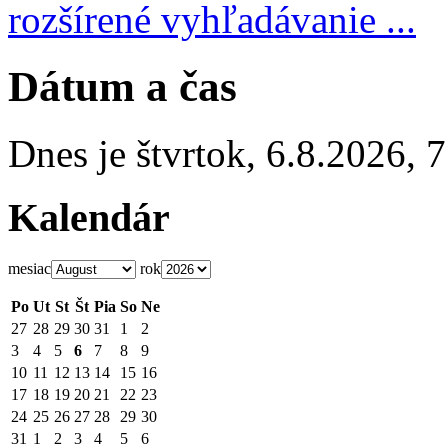
rozšírené vyhľadávanie ...
Dátum a čas
Dnes je
štvrtok
,
6.8.2026
,
7
Kalendár
mesiac
rok
Po
Ut
St
Št
Pia
So
Ne
27
28
29
30
31
1
2
3
4
5
6
7
8
9
10
11
12
13
14
15
16
17
18
19
20
21
22
23
24
25
26
27
28
29
30
31
1
2
3
4
5
6