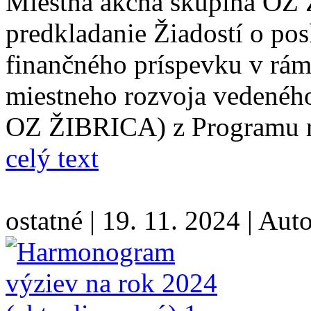
Miestna akčná skupina OZ
predkladanie Žiadostí o po
finančného príspevku v rám
miestneho rozvoja vedenéh
OZ ŽIBRICA) z Programu r
celý text
ostatné
|
19. 11. 2024
|
Auto