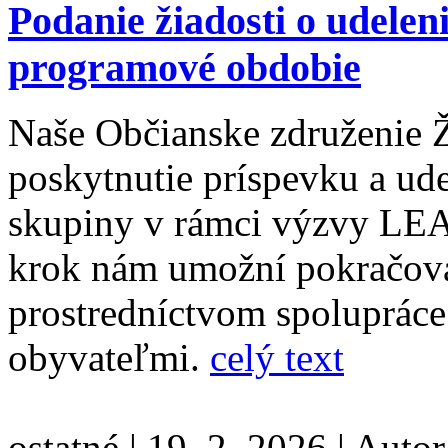
Podanie žiadosti o udele
programové obdobie
Naše Občianske združenie Ž
poskytnutie príspevku a ude
skupiny v rámci výzvy LEA
krok nám umožní pokračova
prostredníctvom spolupráce
obyvateľmi.
celý text
ostatné
|
19. 2. 2026
|
Autor