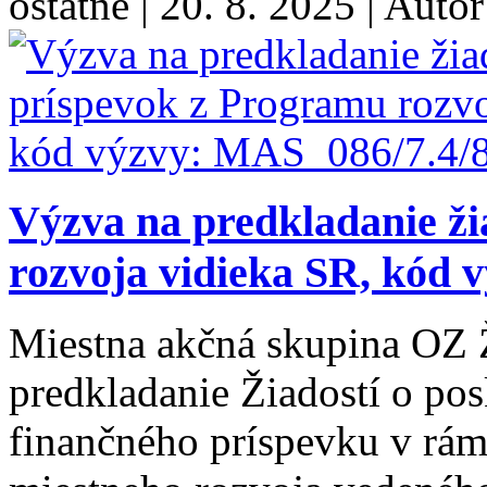
ostatné
|
20. 8. 2025
|
Autor
Výzva na predkladanie ži
rozvoja vidieka SR, kód 
Miestna akčná skupina OZ
predkladanie Žiadostí o po
finančného príspevku v rám