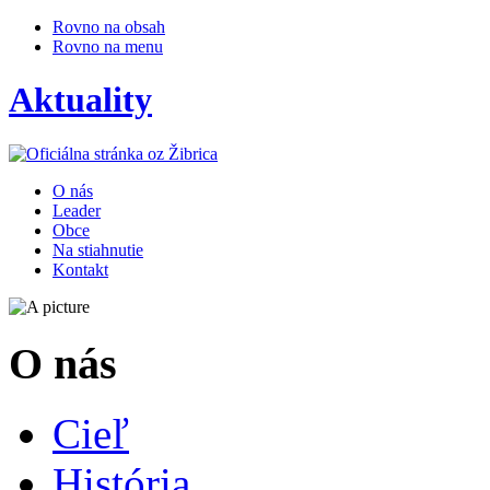
Rovno na obsah
Rovno na menu
Aktuality
O nás
Leader
Obce
Na stiahnutie
Kontakt
O nás
Cieľ
História