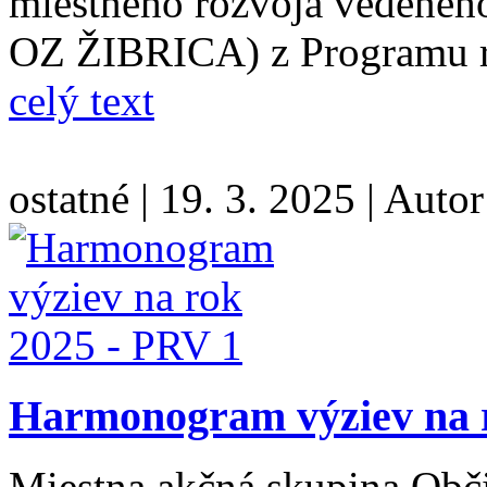
miestneho rozvoja vedenéh
OZ ŽIBRICA) z Programu r
celý text
ostatné
|
19. 3. 2025
|
Autor
Harmonogram výziev na 
Miestna akčná skupina Obč