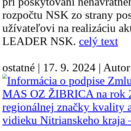
pri poskytovaní nenávratné
rozpočtu NSK zo strany po
užívateľovi na realizáciu ak
LEADER NSK.
celý text
ostatné
|
17. 9. 2024
|
Autor