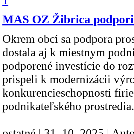
MAS OZ Žibrica podporil
Okrem obcí sa podpora pr
dostala aj k miestnym pod
podporené investície do rozv
prispeli k modernizácii výr
konkurencieschopnosti firi
podnikateľského prostredia
ostatné
|
31. 10. 2025
|
Aut