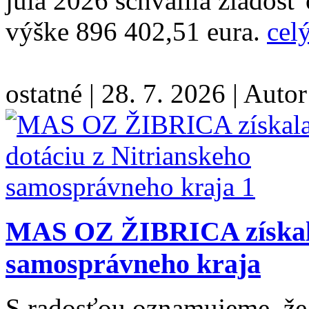
júla 2026 schválila žiadosť
výške 896 402,51 eura.
celý
ostatné
|
28. 7. 2026
|
Autor
MAS OZ ŽIBRICA získala
samosprávneho kraja
S radosťou oznamujeme, ž