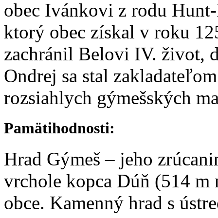
obec Ivánkovi z rodu Hunt
ktorý obec získal v roku 125
zachránil Belovi IV. život, 
Ondrej sa stal zakladateľo
rozsiahlych gýmešských ma
Pamätihodnosti:
Hrad Gýmeš – jeho zrúcani
vrchole kopca Dúň (514 m n.
obce. Kamenný hrad s ústr