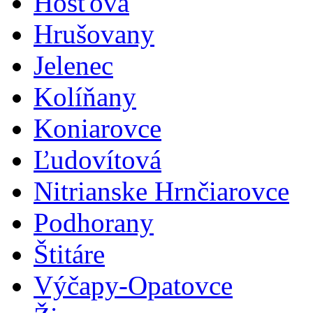
Hosťová
Hrušovany
Jelenec
Kolíňany
Koniarovce
Ľudovítová
Nitrianske Hrnčiarovce
Podhorany
Štitáre
Výčapy-Opatovce