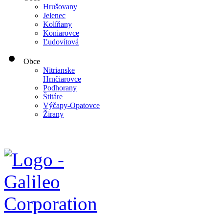
Hrušovany
Jelenec
Kolíňany
Koniarovce
Ľudovítová
Obce
Nitrianske
Hrnčiarovce
Podhorany
Štitáre
Výčapy-Opatovce
Žirany