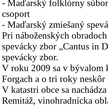
- Maďarský folklórny súbo
csoport
- Maďarský zmiešaný spev
Pri náboženských obradoch 
spevácky zbor „Cantus in 
spevácky zbor.
V roku 2009 sa v bývalom k
Forgach a o tri roky neskô
V katastri obce sa nachádza
Remitáž, vinohradnícka obla