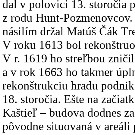
dal v polovici 13. storočia
z rodu Hunt-Pozmenovcov. V
násilím držal Matúš Čák Tr
V roku 1613 bol rekonštr
V r. 1619 ho streľbou zniči
a v rok 1663 ho takmer úpln
rekonštrukciu hradu podnik
18. storočia. Ešte na začiat
Kaštieľ – budova dodnes za
pôvodne situovaná v areáli 