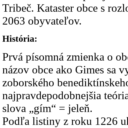
Tribeč. Kataster obce s roz
2063 obyvateľov.
História:
Prvá písomná zmienka o ob
názov obce ako Gimes sa vy
zoborského benediktínskeho
najpravdepodobnejšia teória,
slova „gím“ = jeleň.
Podľa listiny z roku 1226 u