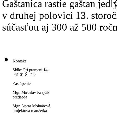
Gaštanica rastie gaštan jed
v druhej polovici 13. storoč
súčasťou aj 300 až 500 roč
Kontakt
Sídlo: Pri prameni 14,
951 01 Štitáre
Zastúpenie:
Mgr. Miroslav Krajčík,
predseda
Mgr. Aneta Molnárová,
projektová manžérka