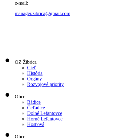
e-mail:
manager.zibrica@gmail.com
OZ Žibrica
Cieľ
História
Orgány
Rozvojové priority
Obce
Bádice
Čeľadice
Dolné Lefantovce
Horné Lefantovce
Hosťová
Obce