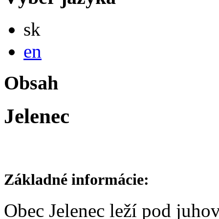
Slovensky
sk
English
en
Obsah
Jelenec
Základné informácie:
Obec Jelenec leží pod juh