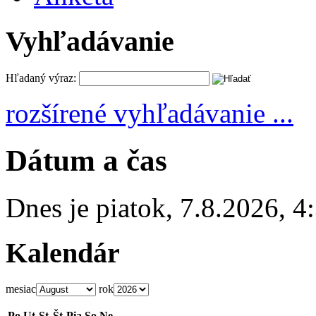
Vyhľadávanie
Hľadaný výraz:
rozšírené vyhľadávanie ...
Dátum a čas
Dnes je
piatok
,
7.8.2026
,
4
Kalendár
mesiac
rok
Po
Ut
St
Št
Pia
So
Ne