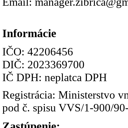
Email: manager.zibrica@g
Informácie
IČO: 42206456
DIČ: 2023369700
IČ DPH:
neplatca DPH
Registrácia: Ministerstvo v
pod č. spisu VVS/1-900/90
Zastúpenie: