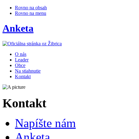
Rovno na obsah
Rovno na menu
Anketa
O nás
Leader
Obce
Na stiahnutie
Kontakt
Kontakt
Napíšte nám
Anketa