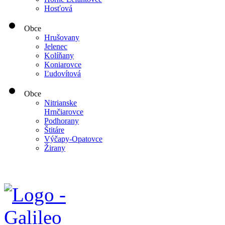
Hosťová
Obce
Hrušovany
Jelenec
Kolíňany
Koniarovce
Ľudovítová
Obce
Nitrianske
Hrnčiarovce
Podhorany
Štitáre
Výčapy-Opatovce
Žirany