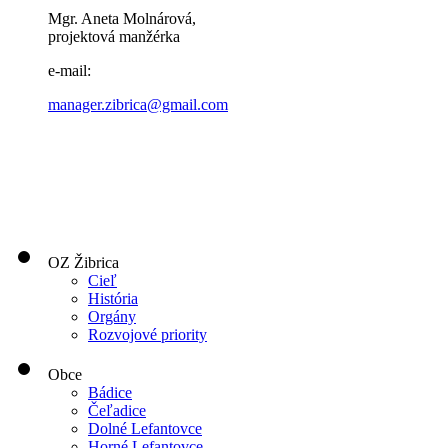
Mgr. Aneta Molnárová,
projektová manžérka
e-mail:
manager.zibrica@gmail.com
OZ Žibrica
Cieľ
História
Orgány
Rozvojové priority
Obce
Bádice
Čeľadice
Dolné Lefantovce
Horné Lefantovce