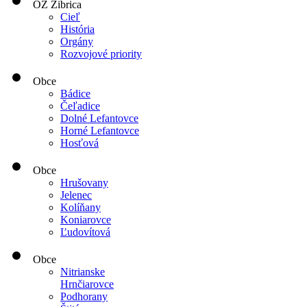
OZ Žibrica
Cieľ
História
Orgány
Rozvojové priority
Obce
Bádice
Čeľadice
Dolné Lefantovce
Horné Lefantovce
Hosťová
Obce
Hrušovany
Jelenec
Kolíňany
Koniarovce
Ľudovítová
Obce
Nitrianske
Hrnčiarovce
Podhorany