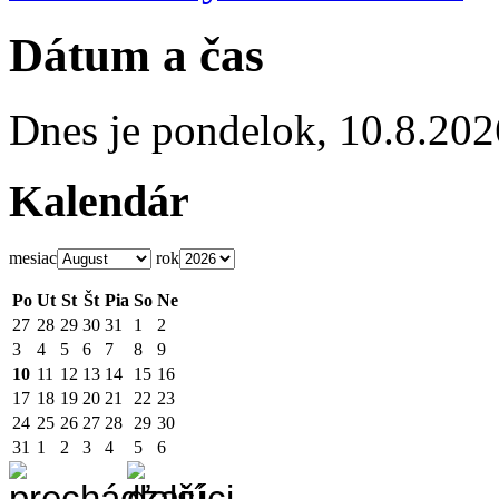
Dátum a čas
Dnes je
pondelok
,
10.8.202
Kalendár
mesiac
rok
Po
Ut
St
Št
Pia
So
Ne
27
28
29
30
31
1
2
3
4
5
6
7
8
9
10
11
12
13
14
15
16
17
18
19
20
21
22
23
24
25
26
27
28
29
30
31
1
2
3
4
5
6