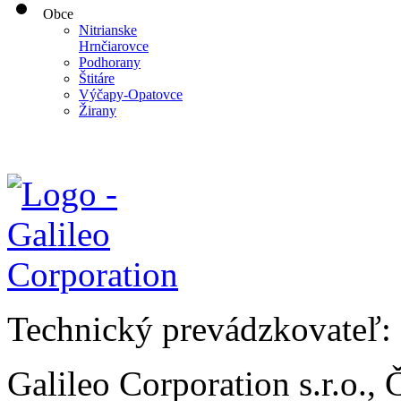
Obce
Nitrianske
Hrnčiarovce
Podhorany
Štitáre
Výčapy-Opatovce
Žirany
Technický prevádzkovateľ:
Galileo Corporation s.r.o.,