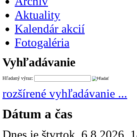
Archív
Aktuality
Kalendár akcií
Fotogaléria
Vyhľadávanie
Hľadaný výraz:
rozšírené vyhľadávanie ...
Dátum a čas
Dnes je
štvrtok
,
6.8.2026
,
1