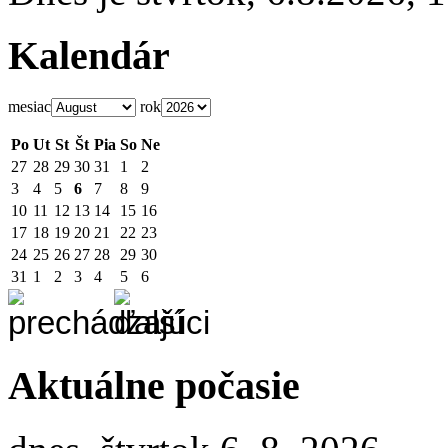
Kalendár
mesiac
rok
Po
Ut
St
Št
Pia
So
Ne
27
28
29
30
31
1
2
3
4
5
6
7
8
9
10
11
12
13
14
15
16
17
18
19
20
21
22
23
24
25
26
27
28
29
30
31
1
2
3
4
5
6
Aktuálne počasie