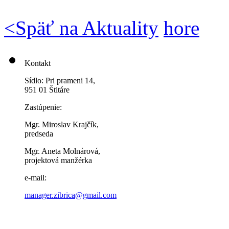
<
Späť na Aktuality
hore
Kontakt
Sídlo: Pri prameni 14,
951 01 Štitáre
Zastúpenie:
Mgr. Miroslav Krajčík,
predseda
Mgr. Aneta Molnárová,
projektová manžérka
e-mail:
manager.zibrica@gmail.com