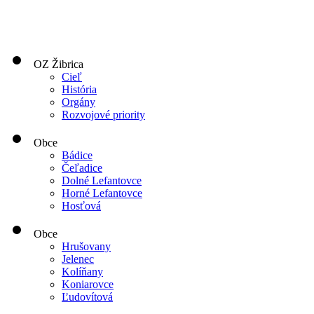
OZ Žibrica
Cieľ
História
Orgány
Rozvojové priority
Obce
Bádice
Čeľadice
Dolné Lefantovce
Horné Lefantovce
Hosťová
Obce
Hrušovany
Jelenec
Kolíňany
Koniarovce
Ľudovítová