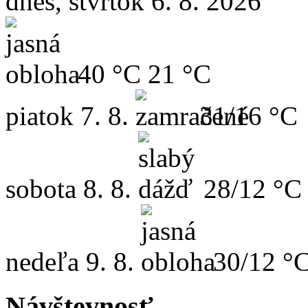
dnes, štvrtok 6. 8. 2026
40 °C
21 °C
piatok
7. 8.
31/16 °C
sobota
8. 8.
28/12 °C
nedeľa
9. 8.
30/12 °
Návštevnosť